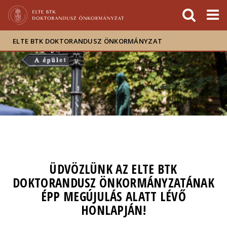
Események
ELTE a
Hírek
sajtóban
ELTE BTK DOKTORANDUSZ ÖNKORMÁNYZAT
ÜDVÖZLÜNK AZ ELTE BTK
DOKTORANDUSZ ÖNKORMÁNYZATÁNAK
ÉPP MEGÚJULÁS ALATT LÉVŐ
HONLAPJÁN!